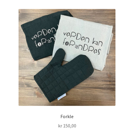
flere
varianter.
Alternativene
kan
velges
på
produktsiden
Forkle
kr
150,00