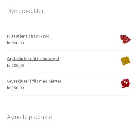
Nye produkter
Filttøfler til barn - rød
kr
200,00
Grytekluter i filt, ensfarget
kr
100,00
Grytekluter i filt med hjerter
kr
150,00
Aktuelle produkter