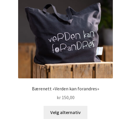
Bærenett «Verden kan forandres»
kr
150,00
Dette
Velg alternativ
produktet
har