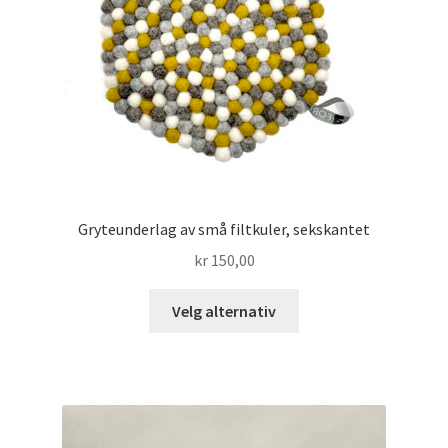
Gryteunderlag av små filtkuler, sekskantet
kr
150,00
Dette
Velg alternativ
produktet
har
flere
varianter.
Alternativene