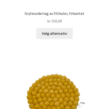
Gryteunderlag av filtkuler, firkantet
kr
150,00
Dette
Velg alternativ
produktet
har
flere
varianter.
Alternativene
kan
velges
på
produktsiden