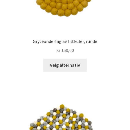
Gryteunderlag av filtkuler, runde
kr
150,00
Dette
Velg alternativ
produktet
har
flere
varianter.
Alternativene
kan
velges
på
produktsiden