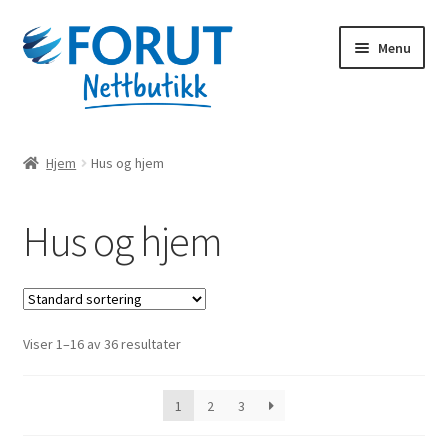
Skip
Skip
Menu
to
to
navigation
content
Forsiden
Hjem
Hus og hjem
Alle produkter
Hus og hjem
Handlekurv
Til kassen
Viser 1–16 av 36 resultater
Min konto
Forut.no
1
2
3