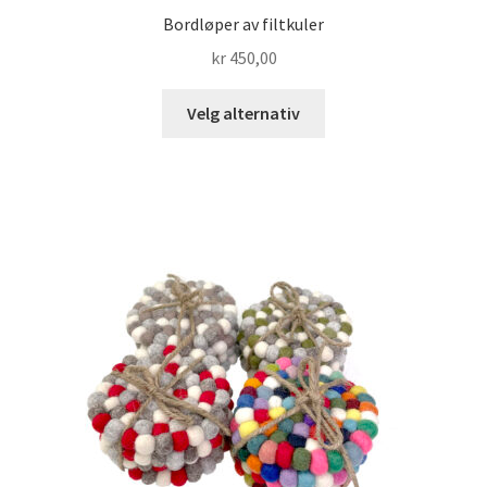
Bordløper av filtkuler
kr
450,00
Dette
Velg alternativ
produktet
har
flere
varianter.
Alternativene
kan
velges
på
produktsiden