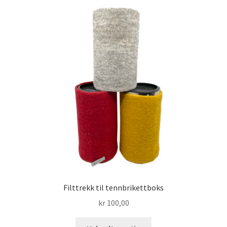
varianter.
Alternativene
kan
velges
på
produktsiden
Filttrekk til tennbrikettboks
kr
100,00
Dette