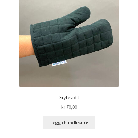
kan
velges
på
produktsiden
Grytevott
kr
70,00
Legg i handlekurv