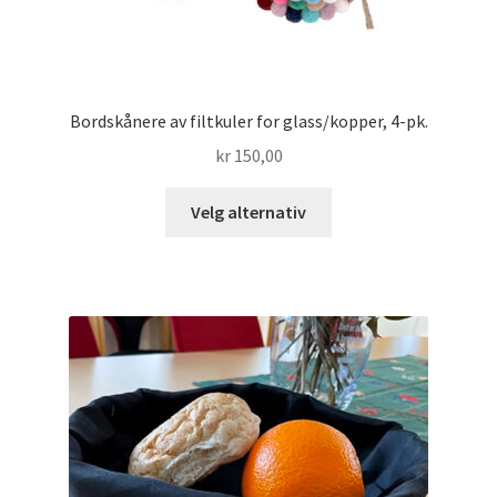
Bordskånere av filtkuler for glass/kopper, 4-pk.
kr
150,00
Dette
Velg alternativ
produktet
har
flere
varianter.
Alternativene
kan
velges
på
produktsiden