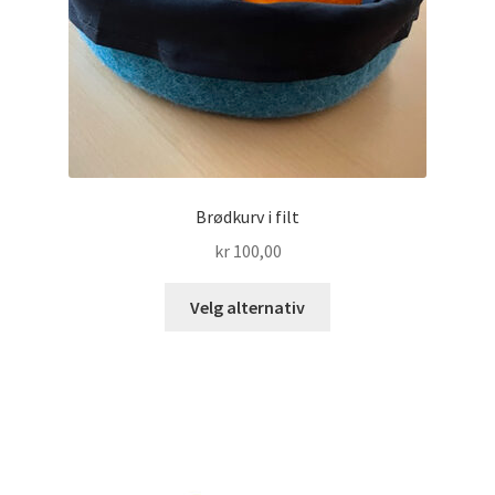
Brødkurv i filt
kr
100,00
Dette
Velg alternativ
produktet
har
flere
varianter.
Alternativene
kan
velges