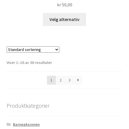
kr
50,00
Dette
Velg alternativ
produktet
har
flere
varianter.
Alternativene
kan
Viser 1–16 av 36 resultater
velges
på
1
2
3
produktsiden
Produktkategorier
Barneaksjonen