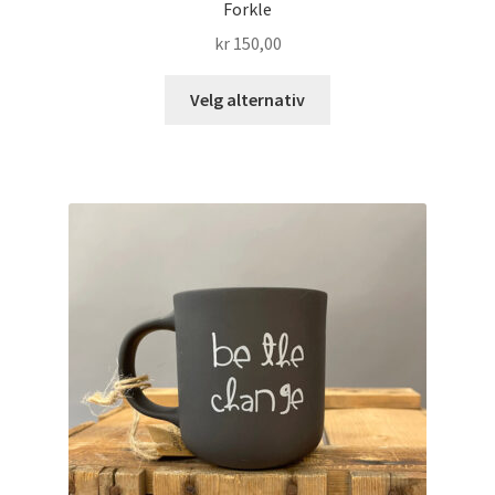
Forkle
kr
150,00
Dette
Velg alternativ
produktet
har
flere
varianter.
Alternativene
kan
velges
på
produktsiden