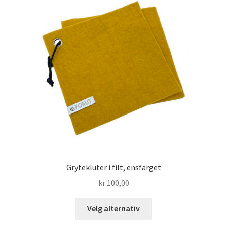
Grytekluter i filt, ensfarget
kr
100,00
Dette
Velg alternativ
produktet