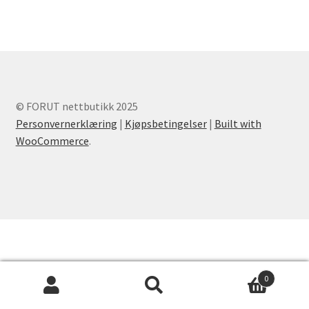
© FORUT nettbutikk 2025
Personvernerklæring
|
Kjøpsbetingelser
|
Built with
WooCommerce
.
0
Søk
Søk