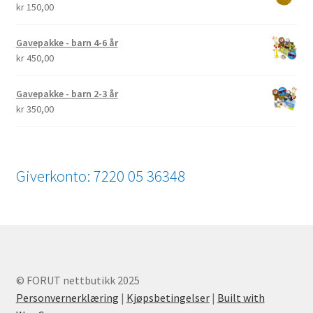
kr
150,00
Gavepakke - barn 4-6 år
kr
450,00
Gavepakke - barn 2-3 år
kr
350,00
Giverkonto: 7220 05 36348
© FORUT nettbutikk 2025
Personvernerklæring
|
Kjøpsbetingelser
|
Built with