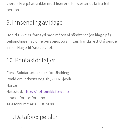
være sikre på at vi ikke modifiserer eller sletter data fra feil
person.
9. Innsending av klage
Hvis du ikke er fornøyd med måten vi håndterer (en klage på)
behandlingen av dine personopplysninger, har du rett til å sende
inn en klage til Datatilsynet.
10. Kontaktdetaljer
Forut Solidaritetsaksjon for Utvikling
Roald Amundsens veg 1b, 2816 Gjøvik
Norge
Nettsted:
https://nettbutikk.forut.no
E-post:
forut@
forut.no
Telefonnummer: 61 18 74 00
11. Dataforespørsler