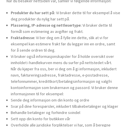
Når du besøker nettsiden vår, samler vi følgende informasjon:
Produkter du har sett på:
Vi bruker dette til for eksempel å vise
deg produkter du nylig har sett på.
Plassering, IP-adresse og nettlesertype:
Vi bruker dette til
formål som estimering av avgifter og frakt.
Fraktadresse:
Vi ber deg om å fylle inn dette, slik at vi for
eksempel kan estimere frakt før du legger inn en ordre, samt
for å sende ordren til deg.
Vi bruker også informasjonskapsler for å holde oversikt over
innholdet i handlekurven mens du surfer på nettstedet vårt.
Når du kjøper fra oss, ber vi deg om å gi informasjon, inkludert
navn, faktureringsadresse, fraktadresse, e-postadresse,
telefonnummer, kredittkort/betalingsinformasjon og valgfri
kontoinformasjon som brukernavn og passord. Vi bruker denne
informasjonen til for eksempel:
Sende deg informasjon om din konto og ordre
Svar på dine forespørsler, inkludert tilbakebetalinger og klager
Behandle betalinger og forhindre svindel
Sett opp din konto for butikken vår
Overholde alle juridiske forpliktelser vi har, som å beregne