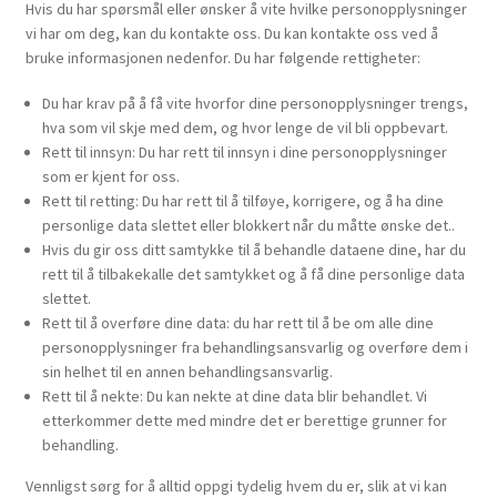
Hvis du har spørsmål eller ønsker å vite hvilke personopplysninger
vi har om deg, kan du kontakte oss. Du kan kontakte oss ved å
bruke informasjonen nedenfor. Du har følgende rettigheter:
Du har krav på å få vite hvorfor dine personopplysninger trengs,
hva som vil skje med dem, og hvor lenge de vil bli oppbevart.
Rett til innsyn: Du har rett til innsyn i dine personopplysninger
som er kjent for oss.
Rett til retting: Du har rett til å tilføye, korrigere, og å ha dine
personlige data slettet eller blokkert når du måtte ønske det..
Hvis du gir oss ditt samtykke til å behandle dataene dine, har du
rett til å tilbakekalle det samtykket og å få dine personlige data
slettet.
Rett til å overføre dine data: du har rett til å be om alle dine
personopplysninger fra behandlingsansvarlig og overføre dem i
sin helhet til en annen behandlingsansvarlig.
Rett til å nekte: Du kan nekte at dine data blir behandlet. Vi
etterkommer dette med mindre det er berettige grunner for
behandling.
Vennligst sørg for å alltid oppgi tydelig hvem du er, slik at vi kan