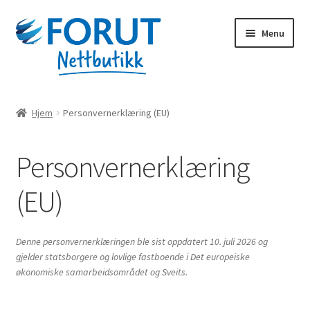
Skip
Skip
Menu
to
to
navigation
content
Forsiden
Hjem
Personvernerklæring (EU)
Alle produkter
Personvernerklæring
Handlekurv
(EU)
Til kassen
Min konto
Denne personvernerklæringen ble sist oppdatert 10. juli 2026 og
gjelder statsborgere og lovlige fastboende i Det europeiske
økonomiske samarbeidsområdet og Sveits.
Forut.no