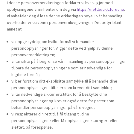
I denne personvernerklæringen forklarer vi hva vi gjør med
opplysningene vi innhenter om deg via
https://nettbutikk.forut.no
.
Vi anbefaler deg å lese denne erklæringen nøye. I vår behandling
overholder vi kravene i personvernlovgivningen. Det betyr blant
annet at:
vi oppgir tydelig om hvilke formål vi behandler
personopplysninger for. Vi gjør dette ved hjelp av denne
personvernerklæringen;
vi tar sikte på å begrense vår innsamling av personopplysninger
til bare de personopplysningene som er nødvendige for
legitime formål;
vi ber først om ditt eksplisitte samtykke til å behandle dine
personopplysninger i tilfeller som krever ditt samtykke;
vi tar nødvendige sikkerhetstiltak for å beskytte dine
personopplysninger og krever også dette fra parter som
behandler personopplysninger på våre vegne;
vi respekterer din rett til å få tilgang til dine
personopplysningene eller få opplysningene korrigert eller
slettet, på forespørsel.