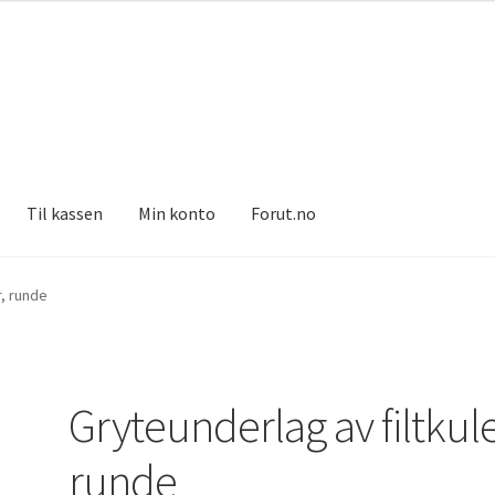
Til kassen
Min konto
Forut.no
r, runde
Gryteunderlag av filtkule
runde