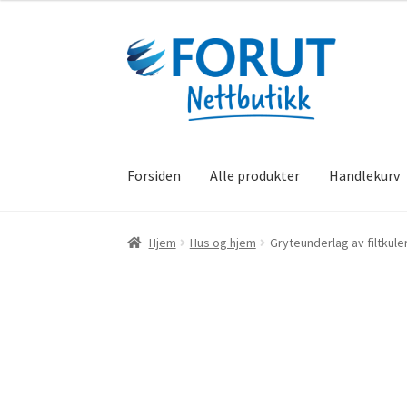
Skip
Skip
to
to
navigation
content
Forsiden
Alle produkter
Handlekurv
Hjem
Hus og hjem
Gryteunderlag av filtkule