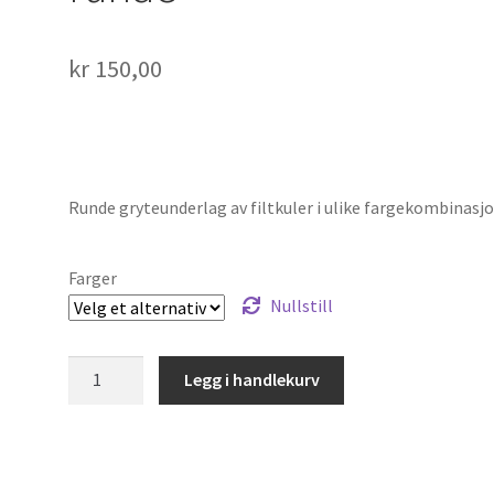
kr
150,00
Runde gryteunderlag av filtkuler i ulike fargekombinasjo
Farger
Nullstill
Gryteunderlag
Legg i handlekurv
av
filtkuler,
runde
antall