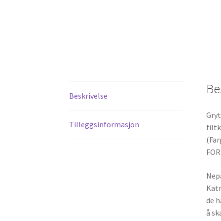
Be
Beskrivelse
Gryt
Tilleggsinformasjon
filt
(Far
FORU
Nepa
Katm
de h
å sk