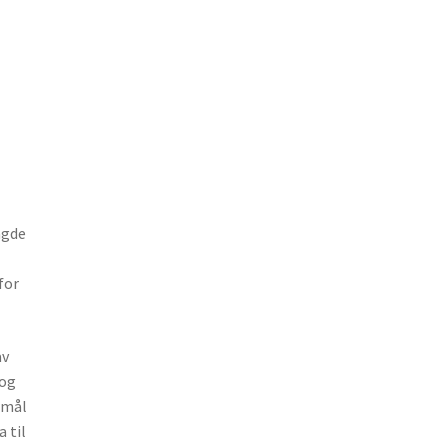
agde
for
av
 og
rmål
 til