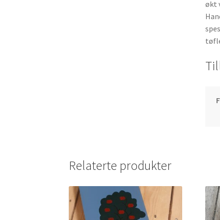
økt 
Hand
spes
tøfl
Ti
F
Relaterte produkter