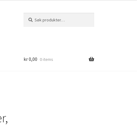
Søk
Søk
etter:
kr
0,00
0 items
r,