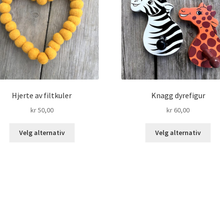
Hjerte av filtkuler
Knagg dyrefigur
kr
50,00
kr
60,00
Dette
De
Velg alternativ
Velg alternativ
produktet
pr
har
har
flere
fle
varianter.
var
Alternativene
Alt
kan
ka
velges
ve
på
på