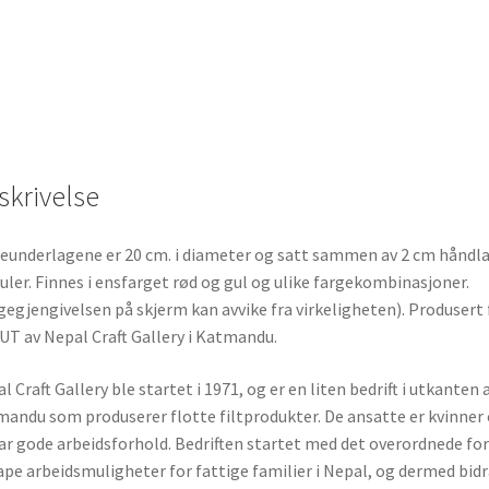
skrivelse
eunderlagene er 20 cm. i diameter og satt sammen av 2 cm håndl
kuler. Finnes i ensfarget rød og gul og ulike fargekombinasjoner.
gegjengivelsen på skjerm kan avvike fra virkeligheten). Produsert 
T av Nepal Craft Gallery i Katmandu.
l Craft Gallery ble startet i 1971, og er en liten bedrift i utkanten 
andu som produserer flotte filtprodukter. De ansatte er kvinner
ar gode arbeidsforhold. Bedriften startet med det overordnede fo
ape arbeidsmuligheter for fattige familier i Nepal, og dermed bidra