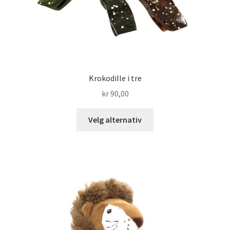
Krokodille i tre
kr
90,00
Dette
Velg alternativ
produktet
har
flere
varianter.
Alternativene
kan
velges
på
produktsiden