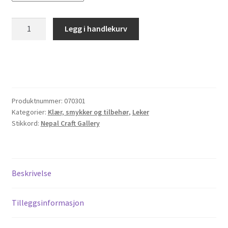
Kjede
Legg i handlekurv
av
filtkuler
antall
Produktnummer:
070301
Kategorier:
Klær, smykker og tilbehør
,
Leker
Stikkord:
Nepal Craft Gallery
Beskrivelse
Tilleggsinformasjon