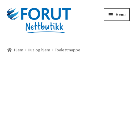
Skip
Skip
Menu
to
to
navigation
content
Forsiden
Hjem
Hus og hjem
Toalettmappe
Alle produkter
Handlekurv
Til kassen
Min konto
Forut.no