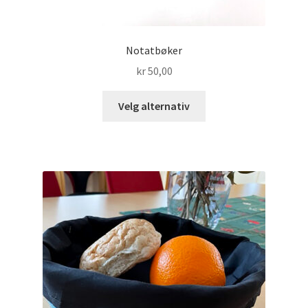
Notatbøker
kr
50,00
Dette
Velg alternativ
produktet
har
flere
varianter.
Alternativene
kan
velges
på
produktsiden