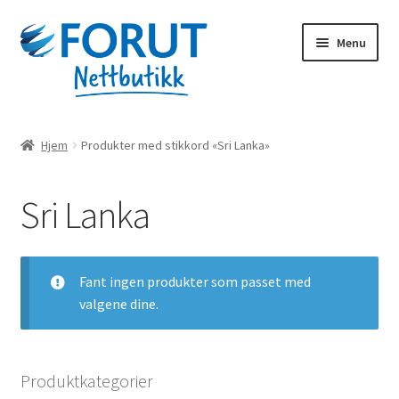
Skip
Skip
Menu
to
to
navigation
content
Forsiden
Hjem
Produkter med stikkord «Sri Lanka»
Alle produkter
Sri Lanka
Handlekurv
Til kassen
Fant ingen produkter som passet med
valgene dine.
Min konto
Forut.no
Produktkategorier