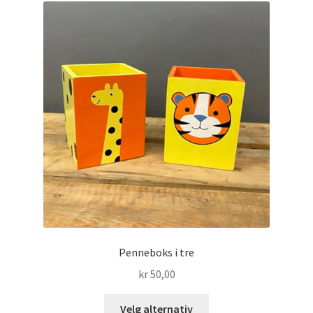
Penneboks i tre
kr
50,00
Dette
Velg alternativ