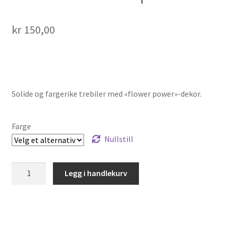
kr
150,00
Solide og fargerike trebiler med «flower power»-dekor.
Farge
Nullstill
Trebil
Legg i handlekurv
-
"Flowerpower"
antall