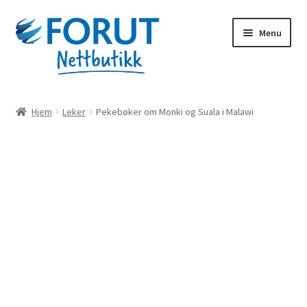
Skip
Skip
Menu
to
to
navigation
content
Forsiden
Hjem
Leker
Pekebøker om Monki og Suala i Malawi
Alle produkter
Handlekurv
Til kassen
Min konto
Forut.no