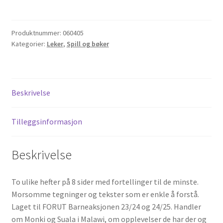
Suala
i
Malawi
Produktnummer:
060405
antall
Kategorier:
Leker
,
Spill og bøker
Beskrivelse
Tilleggsinformasjon
Beskrivelse
To ulike hefter på 8 sider med fortellinger til de minste.
Morsomme tegninger og tekster som er enkle å forstå.
Laget til FORUT Barneaksjonen 23/24 og 24/25. Handler
om Monki og Suala i Malawi, om opplevelser de har der og