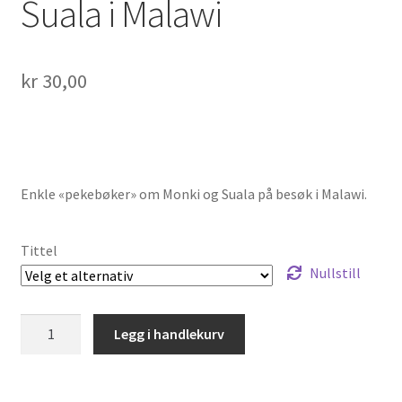
Suala i Malawi
kr
30,00
Enkle «pekebøker» om Monki og Suala på besøk i Malawi.
Tittel
Nullstill
Pekebøker
Legg i handlekurv
om
Monki
og