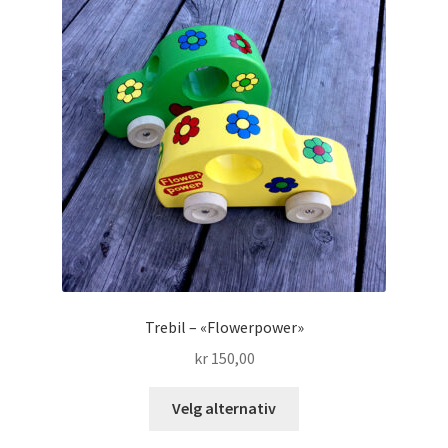
Trebil – «Flowerpower»
kr
150,00
Dette
Velg alternativ
produktet
har