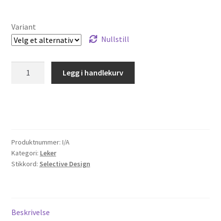
Variant
Nullstill
Linjal
Legg i handlekurv
i
tre
antall
Produktnummer:
I/A
Kategori:
Leker
Stikkord:
Selective Design
Beskrivelse