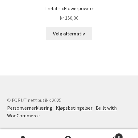
Trebil – «Flowerpower»
kr
150,00
Dette
Velg alternativ
produktet
har
flere
varianter.
Alternativene
kan
velges
på
produktsiden
© FORUT nettbutikk 2025
Personvernerklæring
|
Kjøpsbetingelser
|
Built with
WooCommerce
.
0