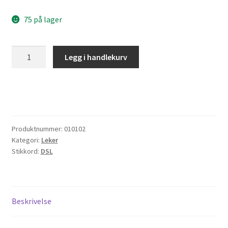
75 på lager
Apekatt
Legg i handlekurv
"Minki"
antall
Produktnummer:
010102
Kategori:
Leker
Stikkord:
DSL
Beskrivelse